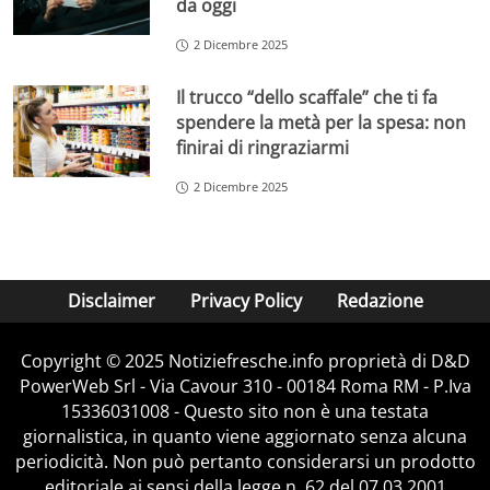
da oggi
2 Dicembre 2025
Il trucco “dello scaffale” che ti fa
spendere la metà per la spesa: non
finirai di ringraziarmi
2 Dicembre 2025
Disclaimer
Privacy Policy
Redazione
Copyright © 2025 Notiziefresche.info proprietà di D&D
PowerWeb Srl - Via Cavour 310 - 00184 Roma RM - P.Iva
15336031008 - Questo sito non è una testata
giornalistica, in quanto viene aggiornato senza alcuna
periodicità. Non può pertanto considerarsi un prodotto
editoriale ai sensi della legge n. 62 del 07.03.2001