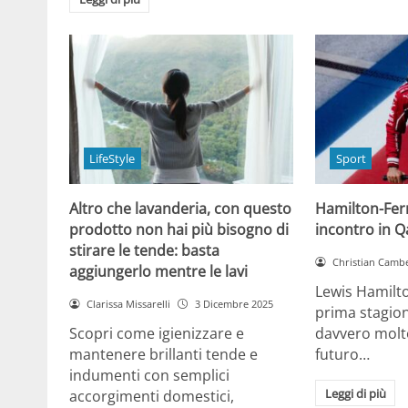
LifeStyle
Sport
Altro che lavanderia, con questo
Hamilton-Ferra
prodotto non hai più bisogno di
incontro in Qa
stirare le tende: basta
Christian Cambe
aggiungerlo mentre le lavi
Lewis Hamilt
Clarissa Missarelli
3 Dicembre 2025
prima stagion
Scopri come igienizzare e
davvero molto
mantenere brillanti tende e
futuro…
indumenti con semplici
Leggi di più
accorgimenti domestici,