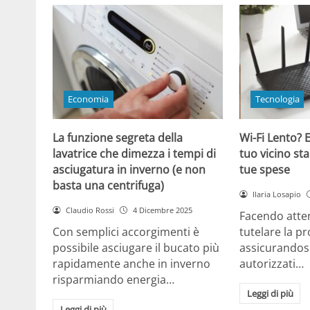
Economia
Tecnologia
La funzione segreta della
Wi-Fi Lento? E
lavatrice che dimezza i tempi di
tuo vicino sta
asciugatura in inverno (e non
tue spese
basta una centrifuga)
Ilaria Losapio
Claudio Rossi
4 Dicembre 2025
Facendo atten
Con semplici accorgimenti è
tutelare la pr
possibile asciugare il bucato più
assicurandosi
rapidamente anche in inverno
autorizzati…
risparmiando energia…
Leggi di più
Leggi di più