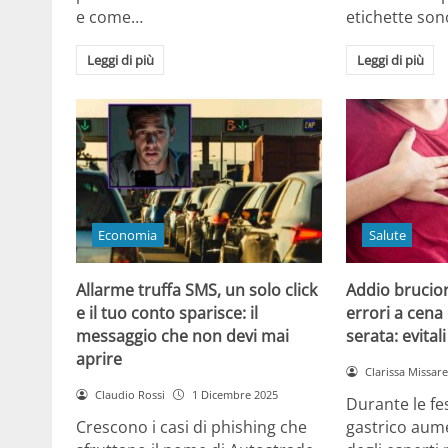
e come…
etichette son
Leggi di più
Leggi di più
Economia
Salute
Allarme truffa SMS, un solo click
Addio brucior
e il tuo conto sparisce: il
errori a cena 
messaggio che non devi mai
serata: evital
aprire
Clarissa Missarel
Claudio Rossi
1 Dicembre 2025
Durante le fes
Crescono i casi di phishing che
gastrico aume