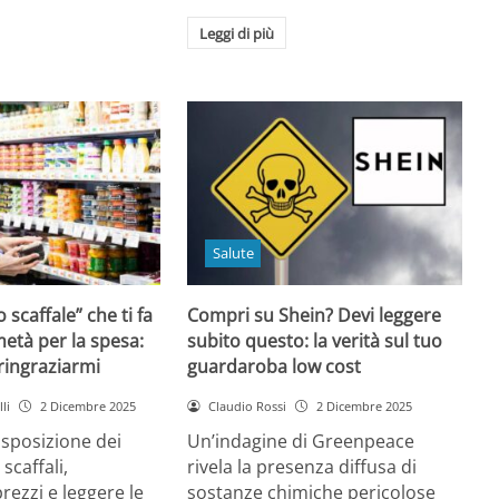
Leggi di più
Salute
o scaffale” che ti fa
Compri su Shein? Devi leggere
età per la spesa:
subito questo: la verità sul tuo
 ringraziarmi
guardaroba low cost
li
2 Dicembre 2025
Claudio Rossi
2 Dicembre 2025
disposizione dei
Un’indagine di Greenpeace
 scaffali,
rivela la presenza diffusa di
rezzi e leggere le
sostanze chimiche pericolose