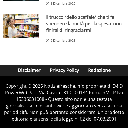
2 Dicembre 2025
Il trucco “dello scaffale” che ti fa
spendere la metà per la spesa: non
finirai di ringraziarmi
2 Dicembre 2025
Disclaimer
Privacy Policy
Redazione
Copyright © 2025 Notiziefresche.info proprietà di D&D
PowerWeb Srl - Via Cavour 310 - 00184 Roma RM - P.Iva
15336031008 - Questo sito non è una testata
giornalistica, in quanto viene aggiornato senza alcuna
periodicità. Non può pertanto considerarsi un prodotto
editoriale ai sensi della legge n. 62 del 07.03.2001