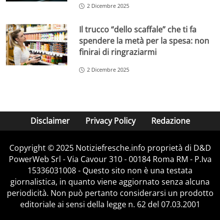
2 Dicembre 2025
Il trucco “dello scaffale” che ti fa
spendere la metà per la spesa: non
finirai di ringraziarmi
2 Dicembre 2025
Disclaimer
Privacy Policy
Redazione
Copyright © 2025 Notiziefresche.info proprietà di D&D
PowerWeb Srl - Via Cavour 310 - 00184 Roma RM - P.Iva
15336031008 - Questo sito non è una testata
giornalistica, in quanto viene aggiornato senza alcuna
periodicità. Non può pertanto considerarsi un prodotto
editoriale ai sensi della legge n. 62 del 07.03.2001