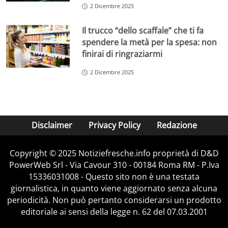
2 Dicembre 2025
Il trucco “dello scaffale” che ti fa
spendere la metà per la spesa: non
finirai di ringraziarmi
2 Dicembre 2025
Disclaimer
Privacy Policy
Redazione
Copyright © 2025 Notiziefresche.info proprietà di D&D
PowerWeb Srl - Via Cavour 310 - 00184 Roma RM - P.Iva
15336031008 - Questo sito non è una testata
giornalistica, in quanto viene aggiornato senza alcuna
periodicità. Non può pertanto considerarsi un prodotto
editoriale ai sensi della legge n. 62 del 07.03.2001