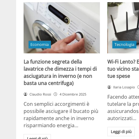
Economia
Tecnologia
La funzione segreta della
Wi-Fi Lento? E
lavatrice che dimezza i tempi di
tuo vicino sta
asciugatura in inverno (e non
tue spese
basta una centrifuga)
Ilaria Losapio
Claudio Rossi
4 Dicembre 2025
Facendo atten
Con semplici accorgimenti è
tutelare la pr
possibile asciugare il bucato più
assicurandosi
rapidamente anche in inverno
autorizzati…
risparmiando energia…
Leggi di più
Leggi di più