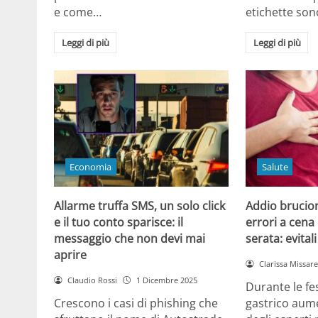
e come…
etichette son
Leggi di più
Leggi di più
Economia
Salute
Allarme truffa SMS, un solo click
Addio brucior
e il tuo conto sparisce: il
errori a cena 
messaggio che non devi mai
serata: evital
aprire
Clarissa Missarel
Claudio Rossi
1 Dicembre 2025
Durante le fes
Crescono i casi di phishing che
gastrico aume