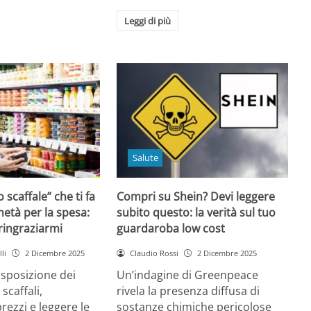
Leggi di più
Salute
o scaffale” che ti fa
Compri su Shein? Devi leggere
età per la spesa:
subito questo: la verità sul tuo
 ringraziarmi
guardaroba low cost
li
2 Dicembre 2025
Claudio Rossi
2 Dicembre 2025
disposizione dei
Un’indagine di Greenpeace
 scaffali,
rivela la presenza diffusa di
rezzi e leggere le
sostanze chimiche pericolose