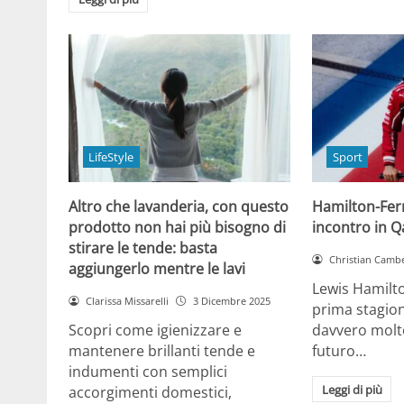
LifeStyle
Sport
Altro che lavanderia, con questo
Hamilton-Ferra
prodotto non hai più bisogno di
incontro in Qa
stirare le tende: basta
Christian Cambe
aggiungerlo mentre le lavi
Lewis Hamilt
Clarissa Missarelli
3 Dicembre 2025
prima stagion
Scopri come igienizzare e
davvero molto
mantenere brillanti tende e
futuro…
indumenti con semplici
Leggi di più
accorgimenti domestici,