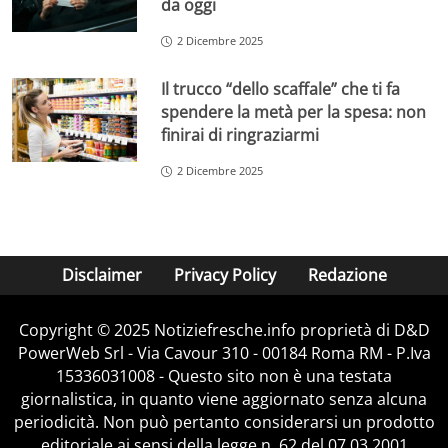
da oggi
2 Dicembre 2025
Il trucco “dello scaffale” che ti fa
spendere la metà per la spesa: non
finirai di ringraziarmi
2 Dicembre 2025
Disclaimer
Privacy Policy
Redazione
Copyright © 2025 Notiziefresche.info proprietà di D&D
PowerWeb Srl - Via Cavour 310 - 00184 Roma RM - P.Iva
15336031008 - Questo sito non è una testata
giornalistica, in quanto viene aggiornato senza alcuna
periodicità. Non può pertanto considerarsi un prodotto
editoriale ai sensi della legge n. 62 del 07.03.2001