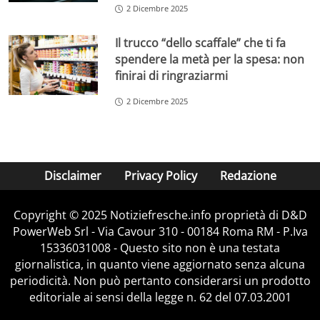
2 Dicembre 2025
Il trucco “dello scaffale” che ti fa
spendere la metà per la spesa: non
finirai di ringraziarmi
2 Dicembre 2025
Disclaimer
Privacy Policy
Redazione
Copyright © 2025 Notiziefresche.info proprietà di D&D
PowerWeb Srl - Via Cavour 310 - 00184 Roma RM - P.Iva
15336031008 - Questo sito non è una testata
giornalistica, in quanto viene aggiornato senza alcuna
periodicità. Non può pertanto considerarsi un prodotto
editoriale ai sensi della legge n. 62 del 07.03.2001