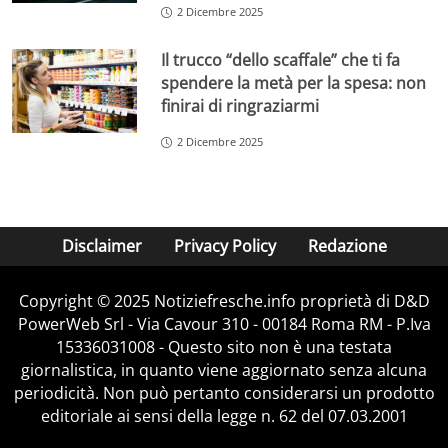
2 Dicembre 2025
Il trucco “dello scaffale” che ti fa
spendere la metà per la spesa: non
finirai di ringraziarmi
2 Dicembre 2025
Disclaimer
Privacy Policy
Redazione
Copyright © 2025 Notiziefresche.info proprietà di D&D
PowerWeb Srl - Via Cavour 310 - 00184 Roma RM - P.Iva
15336031008 - Questo sito non è una testata
giornalistica, in quanto viene aggiornato senza alcuna
periodicità. Non può pertanto considerarsi un prodotto
editoriale ai sensi della legge n. 62 del 07.03.2001