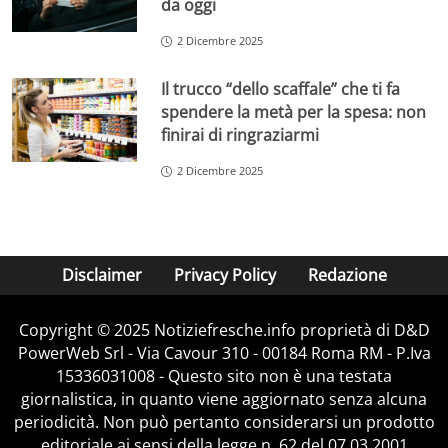
da oggi
2 Dicembre 2025
Il trucco “dello scaffale” che ti fa
spendere la metà per la spesa: non
finirai di ringraziarmi
2 Dicembre 2025
Disclaimer
Privacy Policy
Redazione
Copyright © 2025 Notiziefresche.info proprietà di D&D
PowerWeb Srl - Via Cavour 310 - 00184 Roma RM - P.Iva
15336031008 - Questo sito non è una testata
giornalistica, in quanto viene aggiornato senza alcuna
periodicità. Non può pertanto considerarsi un prodotto
editoriale ai sensi della legge n. 62 del 07.03.2001