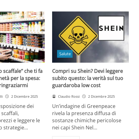
Salute
o scaffale” che ti fa
Compri su Shein? Devi leggere
età per la spesa:
subito questo: la verità sul tuo
 ringraziarmi
guardaroba low cost
li
2 Dicembre 2025
Claudio Rossi
2 Dicembre 2025
disposizione dei
Un’indagine di Greenpeace
 scaffali,
rivela la presenza diffusa di
rezzi e leggere le
sostanze chimiche pericolose
o strategie…
nei capi Shein Nel…