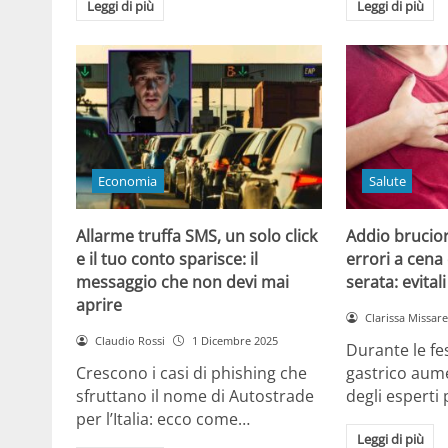
Leggi di più
Leggi di più
Economia
Salute
Allarme truffa SMS, un solo click
Addio brucior
e il tuo conto sparisce: il
errori a cena 
messaggio che non devi mai
serata: evital
aprire
Clarissa Missarel
Claudio Rossi
1 Dicembre 2025
Durante le fes
Crescono i casi di phishing che
gastrico aume
sfruttano il nome di Autostrade
degli esperti
per l’Italia: ecco come…
Leggi di più