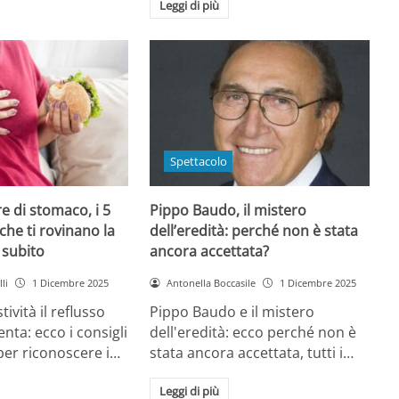
Leggi di più
Spettacolo
e di stomaco, i 5
Pippo Baudo, il mistero
che ti rovinano la
dell’eredità: perché non è stata
i subito
ancora accettata?
li
1 Dicembre 2025
Antonella Boccasile
1 Dicembre 2025
tività il reflusso
Pippo Baudo e il mistero
nta: ecco i consigli
dell'eredità: ecco perché non è
 per riconoscere i…
stata ancora accettata, tutti i…
Leggi di più