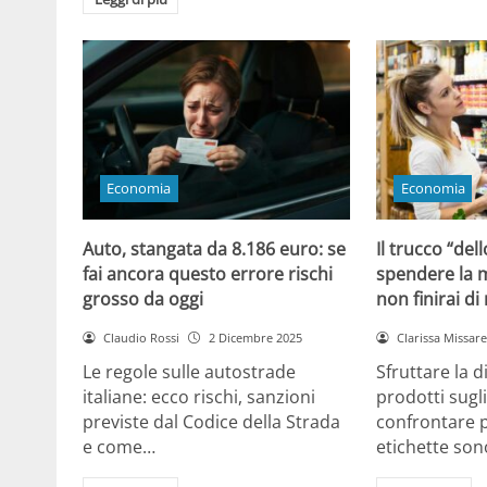
Economia
Economia
Auto, stangata da 8.186 euro: se
Il trucco “dell
fai ancora questo errore rischi
spendere la m
grosso da oggi
non finirai di
Claudio Rossi
2 Dicembre 2025
Clarissa Missarel
Le regole sulle autostrade
Sfruttare la 
italiane: ecco rischi, sanzioni
prodotti sugli
previste dal Codice della Strada
confrontare p
e come…
etichette son