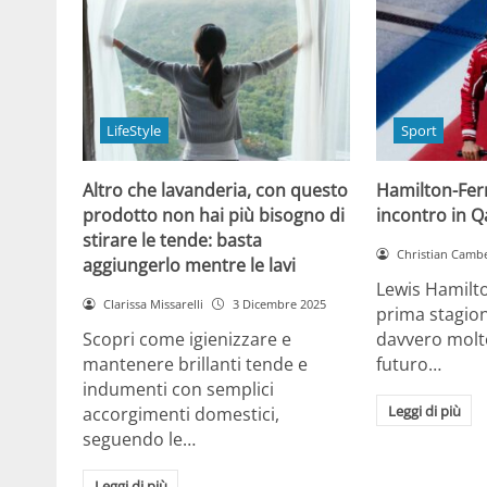
LifeStyle
Sport
Altro che lavanderia, con questo
Hamilton-Ferra
prodotto non hai più bisogno di
incontro in Qa
stirare le tende: basta
Christian Cambe
aggiungerlo mentre le lavi
Lewis Hamilt
Clarissa Missarelli
3 Dicembre 2025
prima stagion
Scopri come igienizzare e
davvero molto
mantenere brillanti tende e
futuro…
indumenti con semplici
Leggi di più
accorgimenti domestici,
seguendo le…
Leggi di più