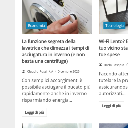
Economia
Tecnologia
La funzione segreta della
Wi-Fi Lento? E
lavatrice che dimezza i tempi di
tuo vicino sta
asciugatura in inverno (e non
tue spese
basta una centrifuga)
Ilaria Losapio
Claudio Rossi
4 Dicembre 2025
Facendo atten
Con semplici accorgimenti è
tutelare la pr
possibile asciugare il bucato più
assicurandosi
rapidamente anche in inverno
autorizzati…
risparmiando energia…
Leggi di più
Leggi di più