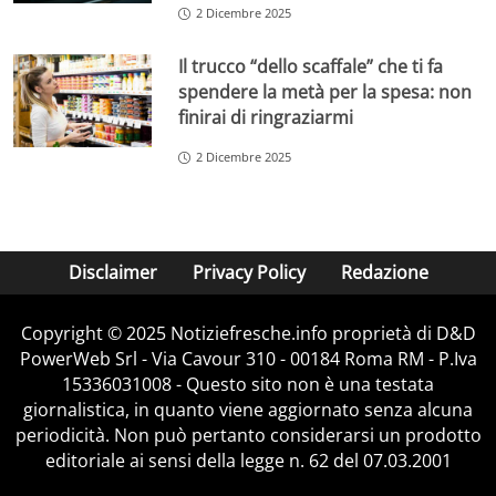
2 Dicembre 2025
Il trucco “dello scaffale” che ti fa
spendere la metà per la spesa: non
finirai di ringraziarmi
2 Dicembre 2025
Disclaimer
Privacy Policy
Redazione
Copyright © 2025 Notiziefresche.info proprietà di D&D
PowerWeb Srl - Via Cavour 310 - 00184 Roma RM - P.Iva
15336031008 - Questo sito non è una testata
giornalistica, in quanto viene aggiornato senza alcuna
periodicità. Non può pertanto considerarsi un prodotto
editoriale ai sensi della legge n. 62 del 07.03.2001