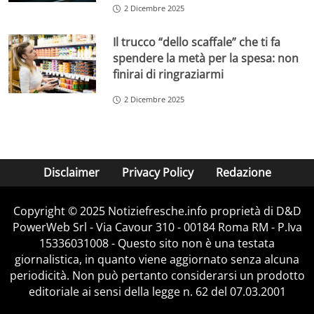
2 Dicembre 2025
Il trucco “dello scaffale” che ti fa
spendere la metà per la spesa: non
finirai di ringraziarmi
2 Dicembre 2025
Disclaimer
Privacy Policy
Redazione
Copyright © 2025 Notiziefresche.info proprietà di D&D
PowerWeb Srl - Via Cavour 310 - 00184 Roma RM - P.Iva
15336031008 - Questo sito non è una testata
giornalistica, in quanto viene aggiornato senza alcuna
periodicità. Non può pertanto considerarsi un prodotto
editoriale ai sensi della legge n. 62 del 07.03.2001