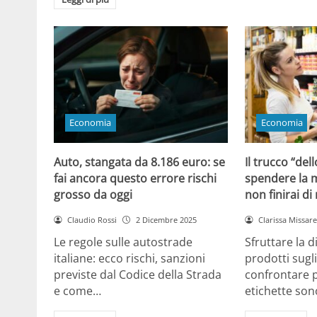
Economia
Economia
Auto, stangata da 8.186 euro: se
Il trucco “dell
fai ancora questo errore rischi
spendere la m
grosso da oggi
non finirai di
Claudio Rossi
2 Dicembre 2025
Clarissa Missarel
Le regole sulle autostrade
Sfruttare la 
italiane: ecco rischi, sanzioni
prodotti sugli
previste dal Codice della Strada
confrontare p
e come…
etichette son