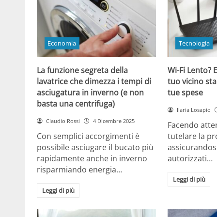
Economia
Tecnologia
La funzione segreta della
Wi-Fi Lento? E
lavatrice che dimezza i tempi di
tuo vicino sta
asciugatura in inverno (e non
tue spese
basta una centrifuga)
Ilaria Losapio
Claudio Rossi
4 Dicembre 2025
Facendo atten
Con semplici accorgimenti è
tutelare la pr
possibile asciugare il bucato più
assicurandosi
rapidamente anche in inverno
autorizzati…
risparmiando energia…
Leggi di più
Leggi di più