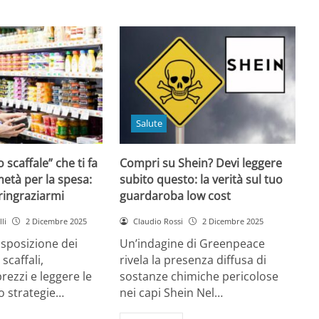
Salute
o scaffale” che ti fa
Compri su Shein? Devi leggere
età per la spesa:
subito questo: la verità sul tuo
 ringraziarmi
guardaroba low cost
li
2 Dicembre 2025
Claudio Rossi
2 Dicembre 2025
disposizione dei
Un’indagine di Greenpeace
 scaffali,
rivela la presenza diffusa di
rezzi e leggere le
sostanze chimiche pericolose
o strategie…
nei capi Shein Nel…