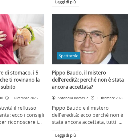
Leggi di più
Spettacolo
e di stomaco, i 5
Pippo Baudo, il mistero
che ti rovinano la
dell’eredità: perché non è stata
i subito
ancora accettata?
li
1 Dicembre 2025
Antonella Boccasile
1 Dicembre 2025
tività il reflusso
Pippo Baudo e il mistero
nta: ecco i consigli
dell'eredità: ecco perché non è
 per riconoscere i…
stata ancora accettata, tutti i…
Leggi di più