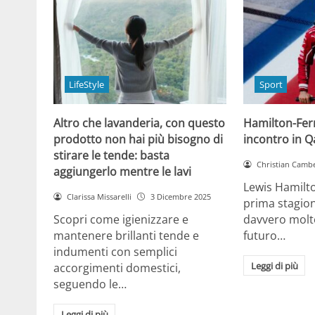
LifeStyle
Sport
Altro che lavanderia, con questo
Hamilton-Ferra
prodotto non hai più bisogno di
incontro in Qa
stirare le tende: basta
Christian Cambe
aggiungerlo mentre le lavi
Lewis Hamilt
Clarissa Missarelli
3 Dicembre 2025
prima stagion
Scopri come igienizzare e
davvero molto
mantenere brillanti tende e
futuro…
indumenti con semplici
Leggi di più
accorgimenti domestici,
seguendo le…
Leggi di più