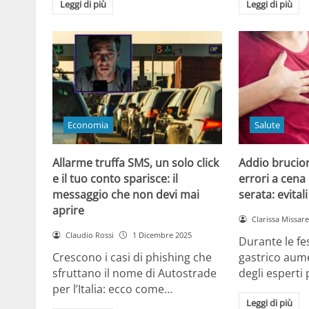
Leggi di più
Leggi di più
Economia
Salute
Allarme truffa SMS, un solo click
Addio brucior
e il tuo conto sparisce: il
errori a cena 
messaggio che non devi mai
serata: evital
aprire
Clarissa Missarel
Claudio Rossi
1 Dicembre 2025
Durante le fes
Crescono i casi di phishing che
gastrico aume
sfruttano il nome di Autostrade
degli esperti
per l’Italia: ecco come…
Leggi di più