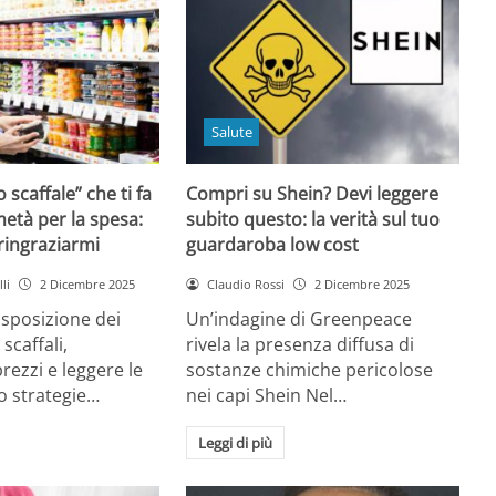
Salute
o scaffale” che ti fa
Compri su Shein? Devi leggere
età per la spesa:
subito questo: la verità sul tuo
 ringraziarmi
guardaroba low cost
li
2 Dicembre 2025
Claudio Rossi
2 Dicembre 2025
disposizione dei
Un’indagine di Greenpeace
 scaffali,
rivela la presenza diffusa di
rezzi e leggere le
sostanze chimiche pericolose
o strategie…
nei capi Shein Nel…
Leggi di più