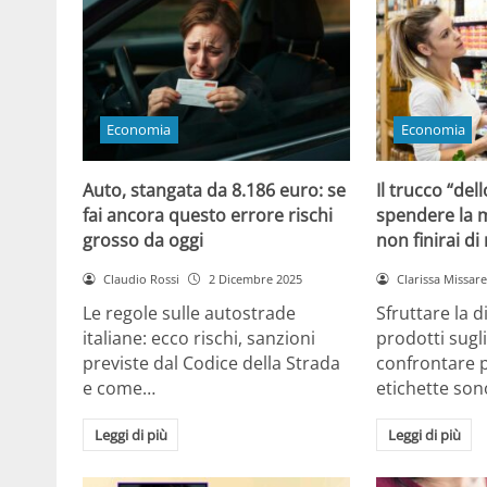
Economia
Economia
Auto, stangata da 8.186 euro: se
Il trucco “dell
fai ancora questo errore rischi
spendere la m
grosso da oggi
non finirai di
Claudio Rossi
2 Dicembre 2025
Clarissa Missarel
Le regole sulle autostrade
Sfruttare la 
italiane: ecco rischi, sanzioni
prodotti sugli
previste dal Codice della Strada
confrontare p
e come…
etichette son
Leggi di più
Leggi di più