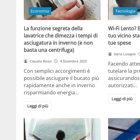
Economia
Tecnologia
La funzione segreta della
Wi-Fi Lento? E
lavatrice che dimezza i tempi di
tuo vicino sta
asciugatura in inverno (e non
tue spese
basta una centrifuga)
Ilaria Losapio
Claudio Rossi
4 Dicembre 2025
Facendo atten
Con semplici accorgimenti è
tutelare la pr
possibile asciugare il bucato più
assicurandosi
rapidamente anche in inverno
autorizzati…
risparmiando energia…
Leggi di più
Leggi di più