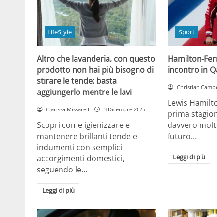
LifeStyle
Sport
Altro che lavanderia, con questo
Hamilton-Ferra
prodotto non hai più bisogno di
incontro in Qa
stirare le tende: basta
Christian Cambe
aggiungerlo mentre le lavi
Lewis Hamilt
Clarissa Missarelli
3 Dicembre 2025
prima stagion
Scopri come igienizzare e
davvero molto
mantenere brillanti tende e
futuro…
indumenti con semplici
Leggi di più
accorgimenti domestici,
seguendo le…
Leggi di più