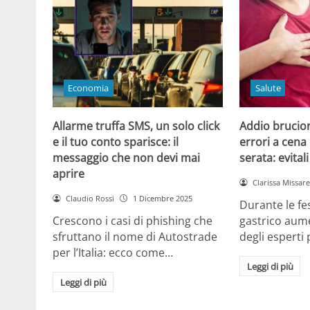
Economia
Salute
Allarme truffa SMS, un solo click
Addio brucior
e il tuo conto sparisce: il
errori a cena 
messaggio che non devi mai
serata: evital
aprire
Clarissa Missarel
Claudio Rossi
1 Dicembre 2025
Durante le fes
Crescono i casi di phishing che
gastrico aume
sfruttano il nome di Autostrade
degli esperti
per l’Italia: ecco come…
Leggi di più
Leggi di più