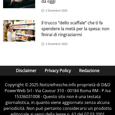
da oggi
2 Dicembre 2025
Il trucco “dello scaffale” che ti fa
spendere la metà per la spesa: non
finirai di ringraziarmi
2 Dicembre 2025
Disclaimer
Privacy Policy
Redazione
Copyright © 2025 Notiziefresche.info proprietà di D&D
PowerWeb Srl - Via Cavour 310 - 00184 Roma RM - P.Iva
15336031008 - Questo sito non è una testata
giornalistica, in quanto viene aggiornato senza alcuna
periodicità. Non può pertanto considerarsi un prodotto
editoriale ai sensi della legge n. 62 del 07.03.2001