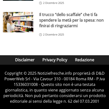
2 Dicembre 2025
Il trucco “dello scaffale” che ti fa
spendere la metà per la spesa: non
finirai di ringraziarmi
2 Dicembre 2025
Disclaimer
Privacy Policy
Redazione
Copyright © 2025 Notiziefresche.info proprietà di D&D
PowerWeb Srl - Via Cavour 310 - 00184 Roma RM - P.Iva
15336031008 - Questo sito non è una testata
giornalistica, in quanto viene aggiornato senza alcuna
periodicità. Non può pertanto considerarsi un prodotto
editoriale ai sensi della legge n. 62 del 07.03.2001