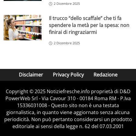
2 Dicembre 2025
Il trucco “dello scaffale” che ti fa
spendere la metà per la spesa: non
finirai di ringraziarmi
2 Dicembre 2025
Disclaimer
Privacy Policy
Redazione
Copyright © 2025 Notiziefresche.info proprietà di D&D
PowerWeb Srl - Via Cavour 310 - 00184 Roma RM - P.Iva
15336031008 - Questo sito non è una testata
giornalistica, in quanto viene aggiornato senza alcuna
periodicità. Non può pertanto considerarsi un prodotto
editoriale ai sensi della legge n. 62 del 07.03.2001