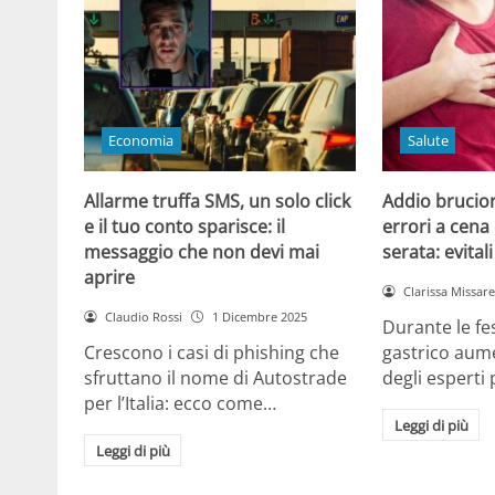
Economia
Salute
Allarme truffa SMS, un solo click
Addio brucior
e il tuo conto sparisce: il
errori a cena 
messaggio che non devi mai
serata: evital
aprire
Clarissa Missarel
Claudio Rossi
1 Dicembre 2025
Durante le fes
Crescono i casi di phishing che
gastrico aume
sfruttano il nome di Autostrade
degli esperti
per l’Italia: ecco come…
Leggi di più
Leggi di più