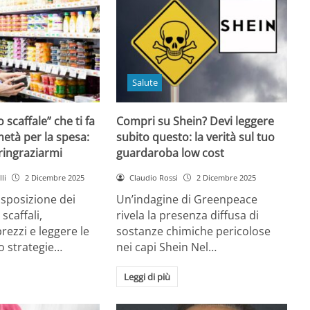
Salute
o scaffale” che ti fa
Compri su Shein? Devi leggere
età per la spesa:
subito questo: la verità sul tuo
 ringraziarmi
guardaroba low cost
li
2 Dicembre 2025
Claudio Rossi
2 Dicembre 2025
disposizione dei
Un’indagine di Greenpeace
 scaffali,
rivela la presenza diffusa di
rezzi e leggere le
sostanze chimiche pericolose
o strategie…
nei capi Shein Nel…
Leggi di più