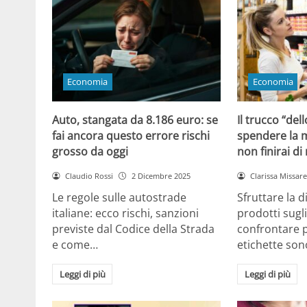
Economia
Economia
Auto, stangata da 8.186 euro: se
Il trucco “dell
fai ancora questo errore rischi
spendere la m
grosso da oggi
non finirai di
Claudio Rossi
2 Dicembre 2025
Clarissa Missarel
Le regole sulle autostrade
Sfruttare la 
italiane: ecco rischi, sanzioni
prodotti sugli
previste dal Codice della Strada
confrontare p
e come…
etichette son
Leggi di più
Leggi di più