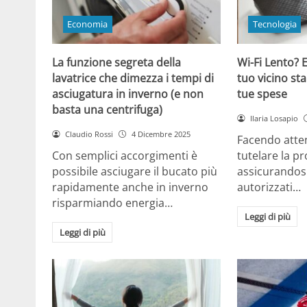
Economia
Tecnologia
La funzione segreta della
Wi-Fi Lento? E
lavatrice che dimezza i tempi di
tuo vicino sta
asciugatura in inverno (e non
tue spese
basta una centrifuga)
Ilaria Losapio
Claudio Rossi
4 Dicembre 2025
Facendo atten
Con semplici accorgimenti è
tutelare la pr
possibile asciugare il bucato più
assicurandosi
rapidamente anche in inverno
autorizzati…
risparmiando energia…
Leggi di più
Leggi di più