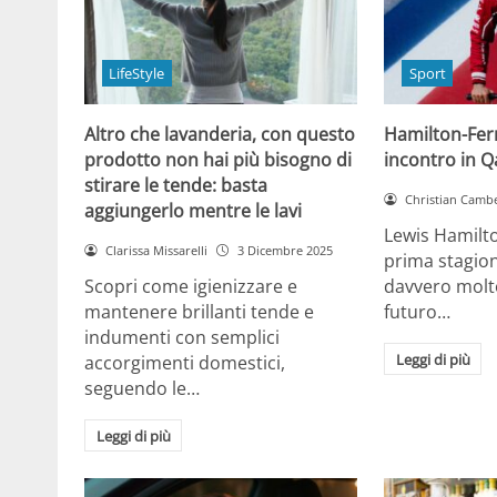
LifeStyle
Sport
Altro che lavanderia, con questo
Hamilton-Ferra
prodotto non hai più bisogno di
incontro in Qa
stirare le tende: basta
Christian Cambe
aggiungerlo mentre le lavi
Lewis Hamilt
Clarissa Missarelli
3 Dicembre 2025
prima stagion
Scopri come igienizzare e
davvero molto
mantenere brillanti tende e
futuro…
indumenti con semplici
Leggi di più
accorgimenti domestici,
seguendo le…
Leggi di più