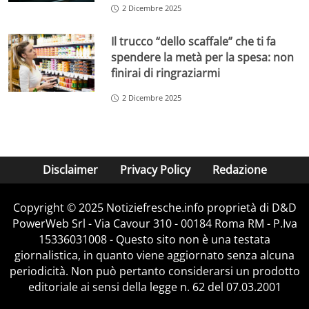
2 Dicembre 2025
Il trucco “dello scaffale” che ti fa
spendere la metà per la spesa: non
finirai di ringraziarmi
2 Dicembre 2025
Disclaimer
Privacy Policy
Redazione
Copyright © 2025 Notiziefresche.info proprietà di D&D
PowerWeb Srl - Via Cavour 310 - 00184 Roma RM - P.Iva
15336031008 - Questo sito non è una testata
giornalistica, in quanto viene aggiornato senza alcuna
periodicità. Non può pertanto considerarsi un prodotto
editoriale ai sensi della legge n. 62 del 07.03.2001