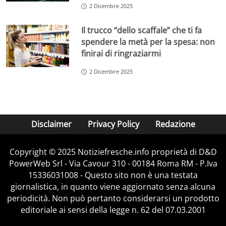
2 Dicembre 2025
Il trucco “dello scaffale” che ti fa
spendere la metà per la spesa: non
finirai di ringraziarmi
2 Dicembre 2025
Disclaimer
Privacy Policy
Redazione
Copyright © 2025 Notiziefresche.info proprietà di D&D
PowerWeb Srl - Via Cavour 310 - 00184 Roma RM - P.Iva
15336031008 - Questo sito non è una testata
giornalistica, in quanto viene aggiornato senza alcuna
periodicità. Non può pertanto considerarsi un prodotto
editoriale ai sensi della legge n. 62 del 07.03.2001