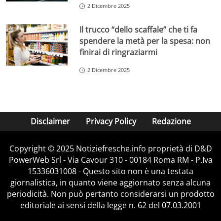
2 Dicembre 2025
Il trucco “dello scaffale” che ti fa
spendere la metà per la spesa: non
finirai di ringraziarmi
2 Dicembre 2025
Disclaimer
Privacy Policy
Redazione
Copyright © 2025 Notiziefresche.info proprietà di D&D
PowerWeb Srl - Via Cavour 310 - 00184 Roma RM - P.Iva
15336031008 - Questo sito non è una testata
giornalistica, in quanto viene aggiornato senza alcuna
periodicità. Non può pertanto considerarsi un prodotto
editoriale ai sensi della legge n. 62 del 07.03.2001