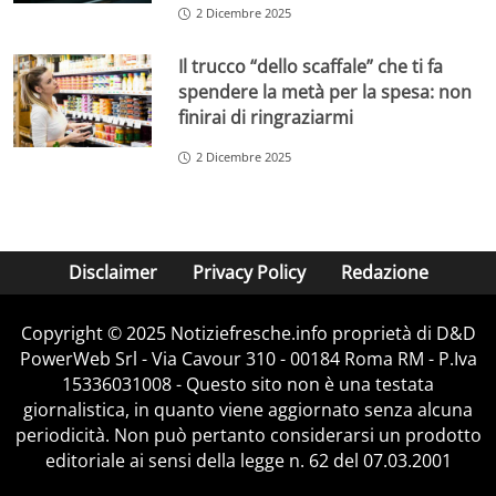
2 Dicembre 2025
Il trucco “dello scaffale” che ti fa
spendere la metà per la spesa: non
finirai di ringraziarmi
2 Dicembre 2025
Disclaimer
Privacy Policy
Redazione
Copyright © 2025 Notiziefresche.info proprietà di D&D
PowerWeb Srl - Via Cavour 310 - 00184 Roma RM - P.Iva
15336031008 - Questo sito non è una testata
giornalistica, in quanto viene aggiornato senza alcuna
periodicità. Non può pertanto considerarsi un prodotto
editoriale ai sensi della legge n. 62 del 07.03.2001