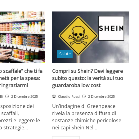
Salute
o scaffale” che ti fa
Compri su Shein? Devi leggere
età per la spesa:
subito questo: la verità sul tuo
 ringraziarmi
guardaroba low cost
li
2 Dicembre 2025
Claudio Rossi
2 Dicembre 2025
disposizione dei
Un’indagine di Greenpeace
 scaffali,
rivela la presenza diffusa di
rezzi e leggere le
sostanze chimiche pericolose
o strategie…
nei capi Shein Nel…