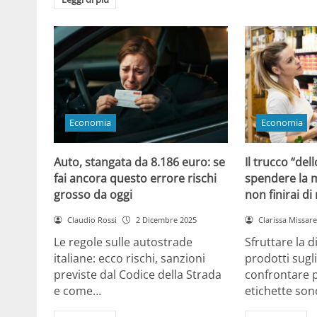
Economia
Economia
Auto, stangata da 8.186 euro: se
Il trucco “dell
fai ancora questo errore rischi
spendere la m
grosso da oggi
non finirai di
Claudio Rossi
2 Dicembre 2025
Clarissa Missarel
Le regole sulle autostrade
Sfruttare la 
italiane: ecco rischi, sanzioni
prodotti sugli
previste dal Codice della Strada
confrontare p
e come…
etichette son