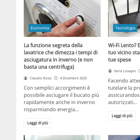
Economia
Tecnologia
La funzione segreta della
Wi-Fi Lento? E
lavatrice che dimezza i tempi di
tuo vicino sta
asciugatura in inverno (e non
tue spese
basta una centrifuga)
Ilaria Losapio
Claudio Rossi
4 Dicembre 2025
Facendo atten
Con semplici accorgimenti è
tutelare la pr
possibile asciugare il bucato più
assicurandosi
rapidamente anche in inverno
autorizzati…
risparmiando energia…
Leggi di più
Leggi di più