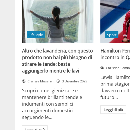
LifeStyle
Sport
Altro che lavanderia, con questo
Hamilton-Ferra
prodotto non hai più bisogno di
incontro in Qa
stirare le tende: basta
Christian Cambe
aggiungerlo mentre le lavi
Lewis Hamilt
Clarissa Missarelli
3 Dicembre 2025
prima stagion
Scopri come igienizzare e
davvero molto
mantenere brillanti tende e
futuro…
indumenti con semplici
Leggi di più
accorgimenti domestici,
seguendo le…
Leggi di più