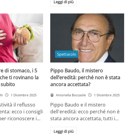
Leggi di più
Spettacolo
e di stomaco, i 5
Pippo Baudo, il mistero
che ti rovinano la
dell’eredità: perché non è stata
i subito
ancora accettata?
li
1 Dicembre 2025
Antonella Boccasile
1 Dicembre 2025
tività il reflusso
Pippo Baudo e il mistero
nta: ecco i consigli
dell'eredità: ecco perché non è
 per riconoscere i…
stata ancora accettata, tutti i…
Leggi di più