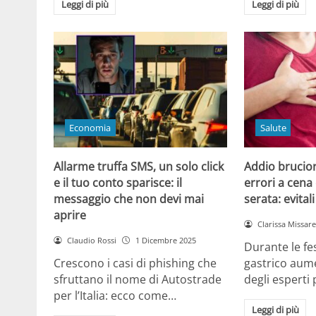
Leggi di più
Leggi di più
Economia
Salute
Allarme truffa SMS, un solo click
Addio brucior
e il tuo conto sparisce: il
errori a cena 
messaggio che non devi mai
serata: evital
aprire
Clarissa Missarel
Claudio Rossi
1 Dicembre 2025
Durante le fes
Crescono i casi di phishing che
gastrico aume
sfruttano il nome di Autostrade
degli esperti
per l’Italia: ecco come…
Leggi di più