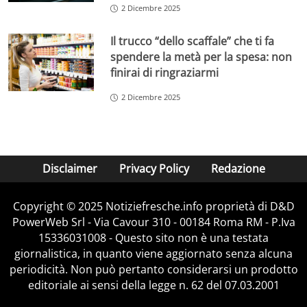
2 Dicembre 2025
Il trucco “dello scaffale” che ti fa
spendere la metà per la spesa: non
finirai di ringraziarmi
2 Dicembre 2025
Disclaimer
Privacy Policy
Redazione
Copyright © 2025 Notiziefresche.info proprietà di D&D
PowerWeb Srl - Via Cavour 310 - 00184 Roma RM - P.Iva
15336031008 - Questo sito non è una testata
giornalistica, in quanto viene aggiornato senza alcuna
periodicità. Non può pertanto considerarsi un prodotto
editoriale ai sensi della legge n. 62 del 07.03.2001