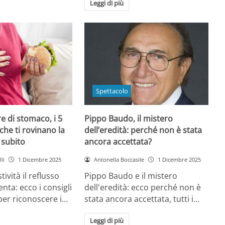
Leggi di più
Spettacolo
e di stomaco, i 5
Pippo Baudo, il mistero
che ti rovinano la
dell’eredità: perché non è stata
i subito
ancora accettata?
li
1 Dicembre 2025
Antonella Boccasile
1 Dicembre 2025
tività il reflusso
Pippo Baudo e il mistero
nta: ecco i consigli
dell'eredità: ecco perché non è
 per riconoscere i…
stata ancora accettata, tutti i…
Leggi di più