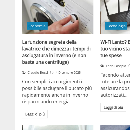
Economia
Tecnologia
La funzione segreta della
Wi-Fi Lento? E
lavatrice che dimezza i tempi di
tuo vicino sta
asciugatura in inverno (e non
tue spese
basta una centrifuga)
Ilaria Losapio
Claudio Rossi
4 Dicembre 2025
Facendo atten
Con semplici accorgimenti è
tutelare la pr
possibile asciugare il bucato più
assicurandosi
rapidamente anche in inverno
autorizzati…
risparmiando energia…
Leggi di più
Leggi di più