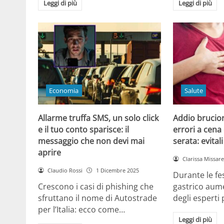
Leggi di più
Leggi di più
Economia
Salute
Allarme truffa SMS, un solo click
Addio brucior
e il tuo conto sparisce: il
errori a cena 
messaggio che non devi mai
serata: evital
aprire
Clarissa Missarel
Claudio Rossi
1 Dicembre 2025
Durante le fes
Crescono i casi di phishing che
gastrico aume
sfruttano il nome di Autostrade
degli esperti
per l’Italia: ecco come…
Leggi di più