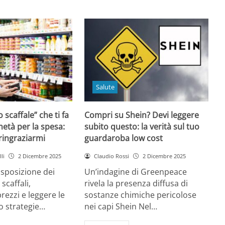
Salute
o scaffale” che ti fa
Compri su Shein? Devi leggere
età per la spesa:
subito questo: la verità sul tuo
 ringraziarmi
guardaroba low cost
li
2 Dicembre 2025
Claudio Rossi
2 Dicembre 2025
disposizione dei
Un’indagine di Greenpeace
 scaffali,
rivela la presenza diffusa di
rezzi e leggere le
sostanze chimiche pericolose
o strategie…
nei capi Shein Nel…