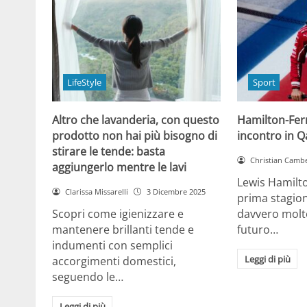
LifeStyle
Sport
Altro che lavanderia, con questo
Hamilton-Ferra
prodotto non hai più bisogno di
incontro in Qa
stirare le tende: basta
Christian Cambe
aggiungerlo mentre le lavi
Lewis Hamilt
Clarissa Missarelli
3 Dicembre 2025
prima stagion
Scopri come igienizzare e
davvero molto
mantenere brillanti tende e
futuro…
indumenti con semplici
Leggi di più
accorgimenti domestici,
seguendo le…
Leggi di più