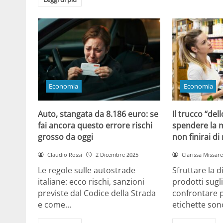
Economia
Economia
Auto, stangata da 8.186 euro: se
Il trucco “dell
fai ancora questo errore rischi
spendere la m
grosso da oggi
non finirai di
Claudio Rossi
2 Dicembre 2025
Clarissa Missarel
Le regole sulle autostrade
Sfruttare la 
italiane: ecco rischi, sanzioni
prodotti sugli
previste dal Codice della Strada
confrontare p
e come…
etichette son