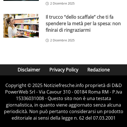
2 Dicembre 2025
Il trucco “dello scaffale” che ti fa
spendere la metà per la spesa: non
finirai di ringraziarmi
2 Dicembre 2025
Disclaimer
Privacy Policy
Redazione
Copyright © 2025 Notiziefresche.info proprietà di D&D
PowerWeb Srl - Via Cavour 310 - 00184 Roma RM - P.Iva
15336031008 - Questo sito non è una testata
giornalistica, in quanto viene aggiornato senza alcuna
periodicità. Non può pertanto considerarsi un prodotto
editoriale ai sensi della legge n. 62 del 07.03.2001