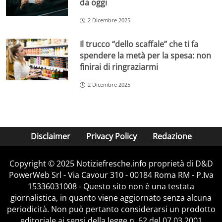
da oggi
2 Dicembre 2025
Il trucco “dello scaffale” che ti fa
spendere la metà per la spesa: non
finirai di ringraziarmi
2 Dicembre 2025
Disclaimer
Privacy Policy
Redazione
Copyright © 2025 Notiziefresche.info proprietà di D&D
PowerWeb Srl - Via Cavour 310 - 00184 Roma RM - P.Iva
15336031008 - Questo sito non è una testata
giornalistica, in quanto viene aggiornato senza alcuna
periodicità. Non può pertanto considerarsi un prodotto
editoriale ai sensi della legge n. 62 del 07.03.2001