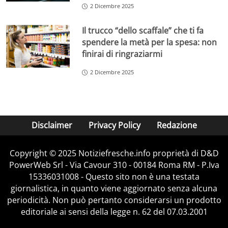
2 Dicembre 2025
Il trucco “dello scaffale” che ti fa
spendere la metà per la spesa: non
finirai di ringraziarmi
2 Dicembre 2025
Disclaimer
Privacy Policy
Redazione
Copyright © 2025 Notiziefresche.info proprietà di D&D
PowerWeb Srl - Via Cavour 310 - 00184 Roma RM - P.Iva
15336031008 - Questo sito non è una testata
giornalistica, in quanto viene aggiornato senza alcuna
periodicità. Non può pertanto considerarsi un prodotto
editoriale ai sensi della legge n. 62 del 07.03.2001