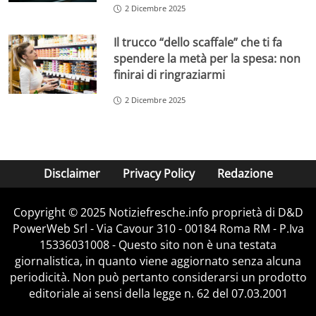
2 Dicembre 2025
Il trucco “dello scaffale” che ti fa
spendere la metà per la spesa: non
finirai di ringraziarmi
2 Dicembre 2025
Disclaimer
Privacy Policy
Redazione
Copyright © 2025 Notiziefresche.info proprietà di D&D
PowerWeb Srl - Via Cavour 310 - 00184 Roma RM - P.Iva
15336031008 - Questo sito non è una testata
giornalistica, in quanto viene aggiornato senza alcuna
periodicità. Non può pertanto considerarsi un prodotto
editoriale ai sensi della legge n. 62 del 07.03.2001