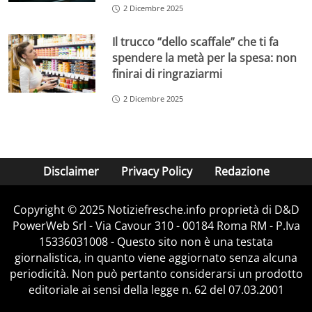
2 Dicembre 2025
Il trucco “dello scaffale” che ti fa
spendere la metà per la spesa: non
finirai di ringraziarmi
2 Dicembre 2025
Disclaimer
Privacy Policy
Redazione
Copyright © 2025 Notiziefresche.info proprietà di D&D
PowerWeb Srl - Via Cavour 310 - 00184 Roma RM - P.Iva
15336031008 - Questo sito non è una testata
giornalistica, in quanto viene aggiornato senza alcuna
periodicità. Non può pertanto considerarsi un prodotto
editoriale ai sensi della legge n. 62 del 07.03.2001