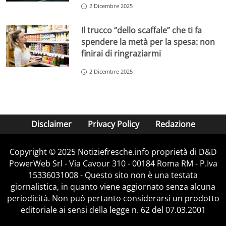
2 Dicembre 2025
Il trucco “dello scaffale” che ti fa
spendere la metà per la spesa: non
finirai di ringraziarmi
2 Dicembre 2025
Disclaimer
Privacy Policy
Redazione
Copyright © 2025 Notiziefresche.info proprietà di D&D
PowerWeb Srl - Via Cavour 310 - 00184 Roma RM - P.Iva
15336031008 - Questo sito non è una testata
giornalistica, in quanto viene aggiornato senza alcuna
periodicità. Non può pertanto considerarsi un prodotto
editoriale ai sensi della legge n. 62 del 07.03.2001