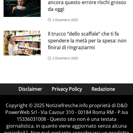
ancora questo errore rischi grosso
da oggi
2 Dicembre 2025
Il trucco “dello scaffale” che ti fa
spendere la metà per la spesa: non
finirai di ringraziarmi
2 Dicembre 2025
Disclaimer
Privacy Policy
Redazione
Copyright © 2025 Notiziefresche.info proprietà di D&D
PowerWeb Srl - Via Cavour 310 - 00184 Roma RM - P.Iva
15336031008 - Questo sito non è una testata
giornalistica, in quanto viene aggiornato senza alcuna
periodicità. Non può pertanto considerarsi un prodotto