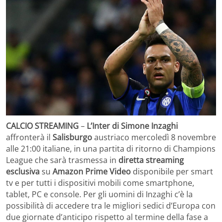
CALCIO STREAMING
–
L’Inter di Simone Inzaghi
affronterà il
Salisburgo
austriaco mercoledì 8 novembre
alle 21:00 italiane, in una partita di ritorno di Champions
League che sarà trasmessa in
diretta streaming
esclusiva
su
Amazon Prime Video
disponibile per smart
tv e per tutti i dispositivi mobili come smartphone,
tablet, PC e console. Per gli uomini di Inzaghi c’è la
possibilità di accedere tra le migliori sedici d’Europa con
due giornate d’anticipo rispetto al termine della fase a