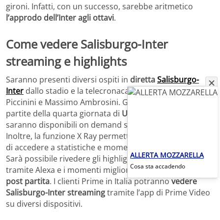
gironi. Infatti, con un successo, sarebbe aritmetico
l’approdo dell’Inter agli ottavi
.
Come vedere Salisburgo-Inter
streaming e highlights
Saranno presenti diversi ospiti in
diretta
Salisburgo-
Inter
dallo stadio e la telecronaca sarà curata da Sandro
Piccinini e Massimo Ambrosini. Gli highlights di tutte le
partite della quarta giornata di
UEFA Champions League
saranno disponibili on demand su
Amazon Prime Video
.
Inoltre, la funzione X Ray permetterà agli appassionati
di accedere a statistiche e momenti chiave del match.
ALLERTA MOZZARELLA
Sarà possibile rivedere gli highlights delle partite anche
Cosa sta accadendo
tramite Alexa e i momenti migliori saranno disponibili
post partita
. I clienti Prime in Italia potranno
vedere
Salisburgo-Inter streaming
tramite l’app di Prime Video
su diversi dispositivi.