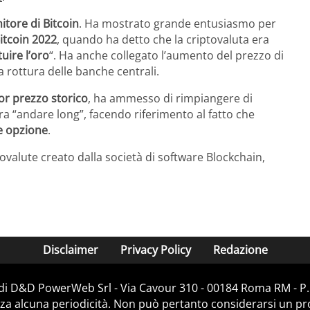
itore di Bitcoin
. Ha mostrato grande entusiasmo per
itcoin 2022
, quando ha detto che la criptovaluta era
uire l’oro
“. Ha anche collegato l’aumento del prezzo di
la rottura delle banche centrali.
or prezzo storico
, ha ammesso di rimpiangere di
a “andare long”, facendo riferimento al fatto che
e opzione
.
ovalute creato dalla società di software Blockchain,
Disclaimer
Privacy Policy
Redazione
 di D&D PowerWeb Srl - Via Cavour 310 - 00184 Roma RM - P.
za alcuna periodicità. Non può pertanto considerarsi un prod