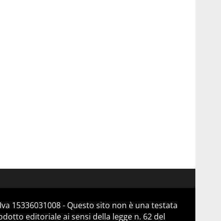
Iva 15336031008 - Questo sito non è una testata
otto editoriale ai sensi della legge n. 62 del