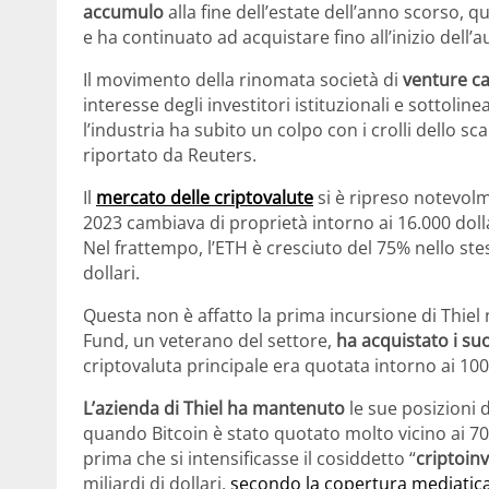
accumulo
alla fine dell’estate dell’anno scorso, q
e ha continuato ad acquistare fino all’inizio dell’
Il movimento della rinomata società di
venture cap
interesse degli investitori istituzionali e sottoline
l’industria ha subito un colpo con i crolli dello sc
riportato da Reuters.
Il
mercato delle criptovalute
si è ripreso notevolme
2023 cambiava di proprietà intorno ai 16.000 dolla
Nel frattempo, l’ETH è cresciuto del 75% nello st
dollari.
Questa non è affatto la prima incursione di Thiel 
Fund, un veterano del settore,
ha acquistato i suo
criptovaluta principale era quotata intorno ai 1000
L’azienda di Thiel ha mantenuto
le sue posizioni d
quando Bitcoin è stato quotato molto vicino ai 70 
prima che si intensificasse il cosiddetto “
criptoin
miliardi di dollari,
secondo la copertura mediatic