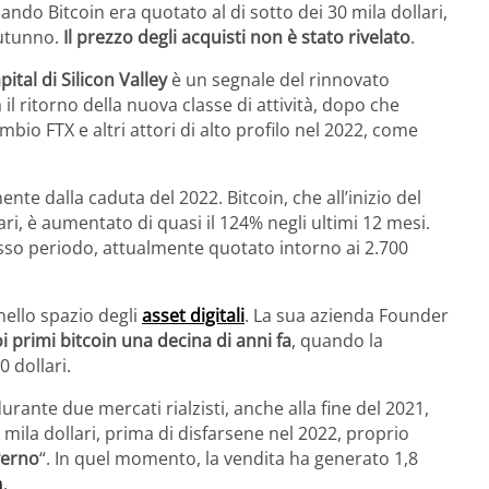
uando Bitcoin era quotato al di sotto dei 30 mila dollari,
autunno.
Il prezzo degli acquisti non è stato rivelato
.
ital di Silicon Valley
è un segnale del rinnovato
a il ritorno della nuova classe di attività, dopo che
ambio FTX e altri attori di alto profilo nel 2022, come
nte dalla caduta del 2022. Bitcoin, che all’inizio del
ri, è aumentato di quasi il 124% negli ultimi 12 mesi.
esso periodo, attualmente quotato intorno ai 2.700
nello spazio degli
asset digitali
. La sua azienda Founder
i primi bitcoin una decina di anni fa
, quando la
 dollari.
urante due mercati rialzisti, anche alla fine del 2021,
mila dollari, prima di disfarsene nel 2022, proprio
verno
“. In quel momento, la vendita ha generato 1,8
a
.