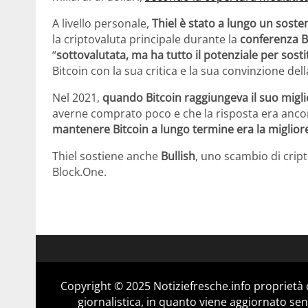
A livello personale,
Thiel è stato a lungo un sosten
la criptovaluta principale durante la
conferenza B
“
sottovalutata, ma ha tutto il potenziale per sostit
Bitcoin con la sua critica e la sua convinzione del
Nel 2021,
quando Bitcoin raggiungeva il suo migli
averne comprato poco e che la risposta era ancor
mantenere Bitcoin a lungo termine era la miglior
Thiel sostiene anche
Bullish
, uno scambio di cript
Block.One.
Copyright © 2025 Notiziefresche.info proprietà
giornalistica, in quanto viene aggiornato sen