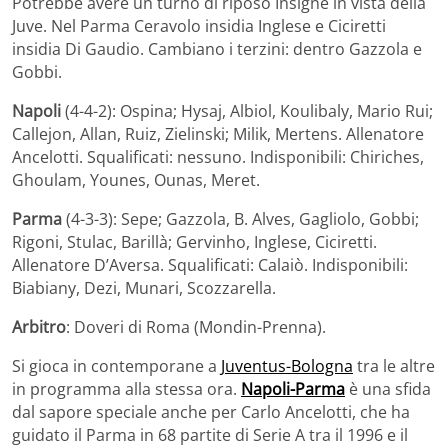
Potrebbe avere un turno di riposo Insigne in vista della
Juve. Nel Parma Ceravolo insidia Inglese e Ciciretti
insidia Di Gaudio. Cambiano i terzini: dentro Gazzola e
Gobbi.
Napoli
(4-4-2): Ospina; Hysaj, Albiol, Koulibaly, Mario Rui;
Callejon, Allan, Ruiz, Zielinski; Milik, Mertens. Allenatore
Ancelotti. Squalificati: nessuno. Indisponibili: Chiriches,
Ghoulam, Younes, Ounas, Meret.
Parma
(4-3-3): Sepe; Gazzola, B. Alves, Gagliolo, Gobbi;
Rigoni, Stulac, Barillà; Gervinho, Inglese, Ciciretti.
Allenatore D’Aversa. Squalificati: Calaiò. Indisponibili:
Biabiany, Dezi, Munari, Scozzarella.
Arbitro
: Doveri di Roma (Mondin-Prenna).
Si gioca in contemporane a
Juventus-Bologna
tra le altre
in programma alla stessa ora.
Napoli-Parma
è una sfida
dal sapore speciale anche per Carlo Ancelotti, che ha
guidato il Parma in 68 partite di Serie A tra il 1996 e il