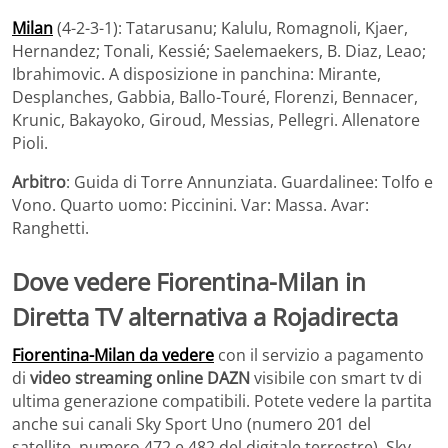
Milan
(4-2-3-1): Tatarusanu; Kalulu, Romagnoli, Kjaer,
Hernandez; Tonali, Kessié; Saelemaekers, B. Diaz, Leao;
Ibrahimovic. A disposizione in panchina: Mirante,
Desplanches, Gabbia, Ballo-Touré, Florenzi, Bennacer,
Krunic, Bakayoko, Giroud, Messias, Pellegri. Allenatore
Pioli.
Arbitro
: Guida di Torre Annunziata. Guardalinee: Tolfo e
Vono. Quarto uomo: Piccinini. Var: Massa. Avar:
Ranghetti.
Dove vedere Fiorentina-Milan in
Diretta TV alternativa a Rojadirecta
Fiorentina-Milan da vedere
con il servizio a pagamento
di
video streaming online DAZN
visibile con smart tv di
ultima generazione compatibili. Potete vedere la partita
anche sui canali Sky Sport Uno (numero 201 del
satellite, numero 472 e 482 del digitale terrestre), Sky