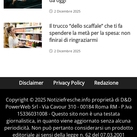
da oggi
2 Dicembre 2025
Il trucco “dello scaffale” che ti fa
spendere la metà per la spesa: non
finirai di ringraziarmi
2 Dicembre 2025
Disclaimer
Privacy Policy
Redazione
Copyright © 2025 Notiziefresche.info proprietà di D&D
PowerWeb Srl - Via Cavour 310 - 00184 Roma RM - P.Iva
15336031008 - Questo sito non è una testata
giornalistica, in quanto viene aggiornato senza alcuna
periodicità. Non può pertanto considerarsi un prodotto
editoriale ai sensi della legge n. 62 del 07.03.2001