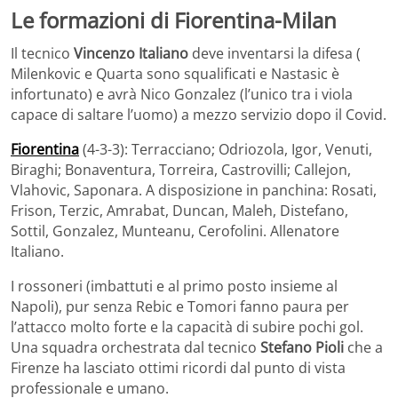
Le formazioni di Fiorentina-Milan
Il tecnico
Vincenzo Italiano
deve inventarsi la difesa (
Milenkovic e Quarta sono squalificati e Nastasic è
infortunato) e avrà Nico Gonzalez (l’unico tra i viola
capace di saltare l’uomo) a mezzo servizio dopo il Covid.
Fiorentina
(4-3-3): Terracciano; Odriozola, Igor, Venuti,
Biraghi; Bonaventura, Torreira, Castrovilli; Callejon,
Vlahovic, Saponara. A disposizione in panchina: Rosati,
Frison, Terzic, Amrabat, Duncan, Maleh, Distefano,
Sottil, Gonzalez, Munteanu, Cerofolini. Allenatore
Italiano.
I rossoneri (imbattuti e al primo posto insieme al
Napoli), pur senza Rebic e Tomori fanno paura per
l’attacco molto forte e la capacità di subire pochi gol.
Una squadra orchestrata dal tecnico
Stefano Pioli
che a
Firenze ha lasciato ottimi ricordi dal punto di vista
professionale e umano.