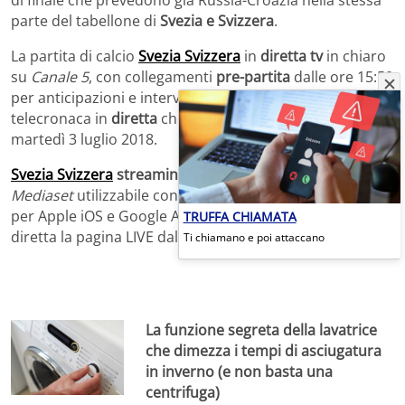
parte del tabellone di
Svezia e Svizzera
.
La partita di calcio
Svezia Svizzera
in
diretta tv
in chiaro
su
Canale 5
, con collegamenti
pre-partita
dalle ore 15:50
per anticipazioni e interviste dell’ultimo minuto, e con la
telecronaca in
diretta
che inizierà alle ore 16:00 di oggi,
martedì 3 luglio 2018.
Svezia Svizzera
streaming gratis
con l’applicativo
Mediaset
utilizzabile con pc, tablet e smartphone, anche
per Apple iOS e Google Android oppure guardando in
TRUFFA CHIAMATA
diretta la pagina LIVE dal tuo PC.
Ti chiamano e poi attaccano
La funzione segreta della lavatrice
che dimezza i tempi di asciugatura
in inverno (e non basta una
centrifuga)