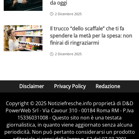
da oggi
2 Dicembre 2025
Il trucco “dello scaffale” che ti fa
spendere la metà per la spesa: non
finirai di ringraziarmi
2 Dicembre 2025
Disclaimer
Privacy Policy
Redazione
Copyright © 2025 Notiziefresche.info proprietà di D&D
PowerWeb Srl - Via Cavour 310 - 00184 Roma RM - P.Iva
15336031008 - Questo sito non è una testata
giornalistica, in quanto viene aggiornato senza alcuna
periodicità. Non può pertanto considerarsi un prodotto