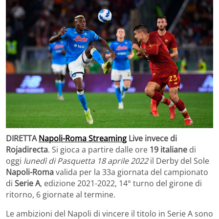
DIRETTA
Napoli-Roma Streaming
Live invece di
Rojadirecta
. Si gioca a partire dalle ore
19 italiane
di
oggi
lunedì di Pasquetta 18 aprile 2022
il Derby del Sole
Napoli-Roma
valida per la 33a giornata del campionato
di
Serie A
, edizione 2021-2022, 14° turno del girone di
ritorno, 6 giornate al termine.
Le ambizioni del Napoli di vincere il titolo in Serie A sono