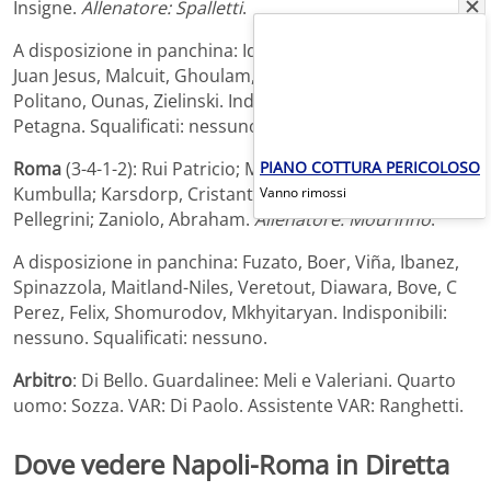
Insigne.
Allenatore: Spalletti
.
A disposizione in panchina: Idasiak, Marfella, Tuanzebe,
Juan Jesus, Malcuit, Ghoulam, Demme, Elmas, Mertens,
Politano, Ounas, Zielinski. Indisponibili: Di Lorenzo,
Petagna. Squalificati: nessuno.
PIANO COTTURA PERICOLOSO
Roma
(3-4-1-2): Rui Patricio; Mancini, Smalling,
Kumbulla; Karsdorp, Cristante, Oliveira, Zalewski;
Vanno rimossi
Pellegrini; Zaniolo, Abraham.
Allenatore: Mourinho
.
A disposizione in panchina: Fuzato, Boer, Viña, Ibanez,
Spinazzola, Maitland-Niles, Veretout, Diawara, Bove, C
Perez, Felix, Shomurodov, Mkhyitaryan. Indisponibili:
nessuno. Squalificati: nessuno.
Arbitro
: Di Bello. Guardalinee: Meli e Valeriani. Quarto
uomo: Sozza. VAR: Di Paolo. Assistente VAR: Ranghetti.
Dove vedere Napoli-Roma in Diretta