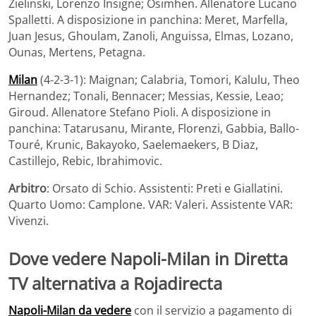
Zielinski, Lorenzo Insigne; Osimhen. Allenatore Lucano
Spalletti. A disposizione in panchina: Meret, Marfella,
Juan Jesus, Ghoulam, Zanoli, Anguissa, Elmas, Lozano,
Ounas, Mertens, Petagna.
Milan
(4-2-3-1): Maignan; Calabria, Tomori, Kalulu, Theo
Hernandez; Tonali, Bennacer; Messias, Kessie, Leao;
Giroud. Allenatore Stefano Pioli. A disposizione in
panchina: Tatarusanu, Mirante, Florenzi, Gabbia, Ballo-
Touré, Krunic, Bakayoko, Saelemaekers, B Diaz,
Castillejo, Rebic, Ibrahimovic.
Arbitro
: Orsato di Schio. Assistenti: Preti e Giallatini.
Quarto Uomo: Camplone. VAR: Valeri. Assistente VAR:
Vivenzi.
Dove vedere Napoli-Milan in Diretta
TV alternativa a Rojadirecta
Napoli-Milan da vedere
con il servizio a pagamento di