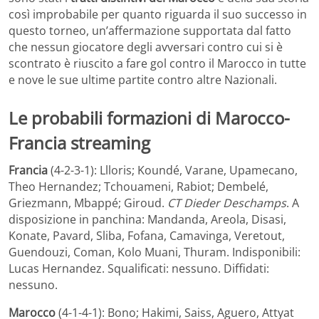
così improbabile per quanto riguarda il suo successo in
questo torneo, un’affermazione supportata dal fatto
che nessun giocatore degli avversari contro cui si è
scontrato è riuscito a fare gol contro il Marocco in tutte
e nove le sue ultime partite contro altre Nazionali.
Le
probabili formazioni
di
Marocco-
Francia streaming
Francia
(4-2-3-1): Llloris; Koundé, Varane, Upamecano,
Theo Hernandez; Tchouameni, Rabiot; Dembelé,
Griezmann, Mbappé; Giroud.
CT Dieder Deschamps
. A
disposizione in panchina: Mandanda, Areola, Disasi,
Konate, Pavard, Sliba, Fofana, Camavinga, Veretout,
Guendouzi, Coman, Kolo Muani, Thuram. Indisponibili:
Lucas Hernandez. Squalificati: nessuno. Diffidati:
nessuno.
Marocco
(4-1-4-1): Bono; Hakimi, Saiss, Aguero, Attyat