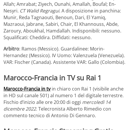
Allah; Amrabat; Ziyech, Ounahi, Amallah, Boufal; En-
Nesyri.
CT Walid Regragui
. A disposizione in panchina:
Munir, Reda Tagnaouti, Benoun, Dari, El Yamiq,
Mazraoui, Jabrane, Sabiri, Chair, El Khannouss, Abde,
Zaroury, Aboukhal, Hamdallah. Indisponibili: nessuno.
Squalificati: Cheddira. Diffidati: nessuno.
Arbitro
: Ramos (Messico). Guardalinee: Morin-
Hernandez (Messico). IV Uomo: Valenzuela (Venezuela).
VAR: Fischer (Canada). Assistente VAR: Gallo (Colombia).
Marocco-Francia in TV su Rai 1
Marocco-Francia in tv
in chiaro con Rai 1 (visibile anche
in HD sul canale 501) al numero 1 del digitale terrestre.
Fischio d’inizio alle ore 20:00 di oggi
mercoledì 14
dicembre 2022
. Telecronista Alberto Rimedio con
commento tecnico di Antonio Di Gennaro.