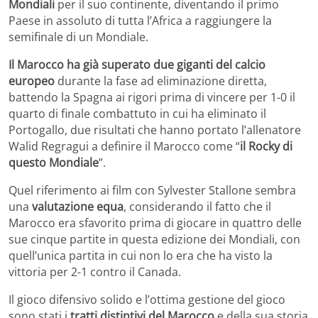
Mondiali
per il suo continente, diventando il primo
Paese in assoluto di tutta l’Africa a raggiungere la
semifinale di un Mondiale.
Il Marocco ha già superato due giganti del calcio
europeo
durante la fase ad eliminazione diretta,
battendo la Spagna ai rigori prima di vincere per 1-0 il
quarto di finale combattuto in cui ha eliminato il
Portogallo, due risultati che hanno portato l’allenatore
Walid Regragui a definire il Marocco come “
il Rocky di
questo Mondiale
”.
Quel riferimento ai film con Sylvester Stallone sembra
una
valutazione equa
, considerando il fatto che il
Marocco era sfavorito prima di giocare in quattro delle
sue cinque partite in questa edizione dei Mondiali, con
quell’unica partita in cui non lo era che ha visto la
vittoria per 2-1 contro il Canada.
Il gioco difensivo solido e l’ottima gestione del gioco
sono stati i
tratti distintivi del Marocco
e della sua storia