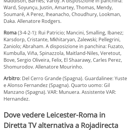
Maddison, Barnes; Vardy. A disposizione in panchina:
Ward, Soyunçu, Justin, Amartey, Thomas, Mendy,
Soumaré, A Perez, Iheanacho, Choudhury, Lookman,
Daka. Allenatore Rodgers.
Roma
(3-4-2-1): Rui Patricio; Mancini, Smalling, Ibanez;
Karsdorp, Cristante, Mkhitaryan, Zalewski; Pellegrini,
Zaniolo; Abraham. A disposizione in panchina: Fuzato,
Kumbulla, Viña, Spinazzola, Maitland-Niles, Veretout,
Bove, Sergio Oliveira, Felix, El Shaarawy, Carles Perez,
Shomurodov. Allenatore Mourinho.
Arbitro
: Del Cerro Grande (Spagna). Guardalinee: Yuste
e Alonso Fernandez (Spagna). Quarto uomo: Gil
Manzano (Spagna). VAR: Munuera. Assistente VAR:
Hernandez.
Dove vedere Leicester-Roma in
Diretta TV alternativa a Rojadirecta