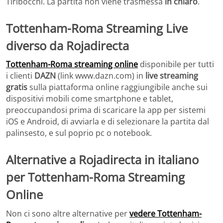
Tiribocchi. La partita non viene trasmessa
in chiaro
.
Tottenham-Roma Streaming Live
diverso da Rojadirecta
Tottenham-Roma streaming online
disponibile per tutti
i clienti
DAZN
(link www.dazn.com) in
live streaming
gratis
sulla piattaforma online raggiungibile anche sui
dispositivi mobili come smartphone e tablet,
preoccupandosi prima di scaricare la app per sistemi
iOS e Android, di avviarla e di selezionare la partita dal
palinsesto, e sul poprio pc o notebook.
Alternative a Rojadirecta in italiano
per Tottenham-Roma
Streaming
Online
Non ci sono altre alternative per
vedere Tottenham-