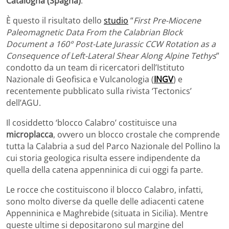
Catalogna (Spagna)
.
È questo il risultato dello
studio
“
First Pre-Miocene
Paleomagnetic Data From the Calabrian Block
Document a 160° Post-Late Jurassic CCW Rotation as a
Consequence of Left-Lateral Shear Along Alpine Tethys
”
condotto da un team di ricercatori dell’Istituto
Nazionale di Geofisica e Vulcanologia (
INGV
) e
recentemente pubblicato sulla rivista ‘Tectonics’
dell’AGU.
Il cosiddetto ‘blocco Calabro’ costituisce una
microplacca
, ovvero un blocco crostale che comprende
tutta la Calabria a sud del Parco Nazionale del Pollino la
cui storia geologica risulta essere indipendente da
quella della catena appenninica di cui oggi fa parte.
Le rocce che costituiscono il blocco Calabro, infatti,
sono molto diverse da quelle delle adiacenti catene
Appenninica e Maghrebide (situata in Sicilia). Mentre
queste ultime si depositarono sul margine del