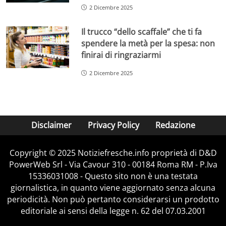
2 Dicembre 2025
Il trucco “dello scaffale” che ti fa
spendere la metà per la spesa: non
finirai di ringraziarmi
2 Dicembre 2025
Disclaimer
Privacy Policy
Redazione
Copyright © 2025 Notiziefresche.info proprietà di D&D
PowerWeb Srl - Via Cavour 310 - 00184 Roma RM - P.Iva
15336031008 - Questo sito non è una testata
giornalistica, in quanto viene aggiornato senza alcuna
periodicità. Non può pertanto considerarsi un prodotto
editoriale ai sensi della legge n. 62 del 07.03.2001