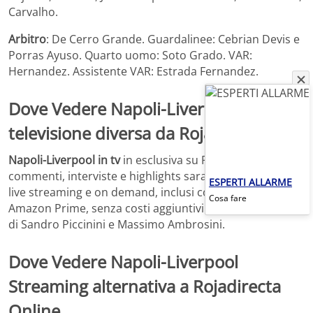
Carvalho.
Arbitro
: De Cerro Grande. Guardalinee: Cebrian Devis e
Porras Ayuso. Quarto uomo: Soto Grado. VAR:
Hernandez. Assistente VAR: Estrada Fernandez.
Dove Vedere Napoli-Liverpool in
televisione diversa da Rojadirecta TV
Napoli-Liverpool in tv
in esclusiva su Prime Video con
commenti, interviste e highlights saranno disponibili in
ESPERTI ALLARME
live streaming e on demand, inclusi con l’abbonamento
Cosa fare
Amazon Prime, senza costi aggiuntivi. La telecronaca è
di Sandro Piccinini e Massimo Ambrosini.
Dove Vedere Napoli-Liverpool
Streaming alternativa a Rojadirecta
Online