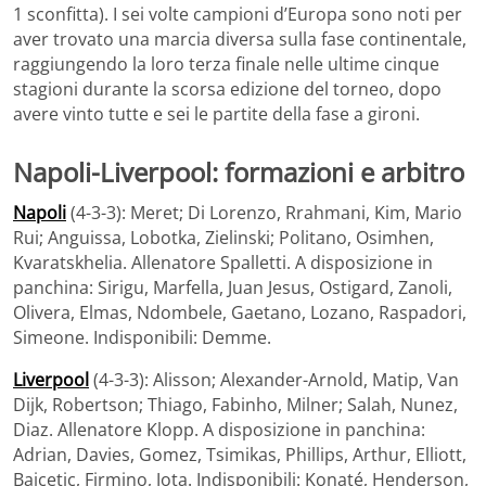
1 sconfitta). I sei volte campioni d’Europa sono noti per
aver trovato una marcia diversa sulla fase continentale,
raggiungendo la loro terza finale nelle ultime cinque
stagioni durante la scorsa edizione del torneo, dopo
avere vinto tutte e sei le partite della fase a gironi.
Napoli-Liverpool: formazioni e arbitro
Napoli
(4-3-3): Meret; Di Lorenzo, Rrahmani, Kim, Mario
Rui; Anguissa, Lobotka, Zielinski; Politano, Osimhen,
Kvaratskhelia. Allenatore Spalletti. A disposizione in
panchina: Sirigu, Marfella, Juan Jesus, Ostigard, Zanoli,
Olivera, Elmas, Ndombele, Gaetano, Lozano, Raspadori,
Simeone. Indisponibili: Demme.
Liverpool
(4-3-3): Alisson; Alexander-Arnold, Matip, Van
Dijk, Robertson; Thiago, Fabinho, Milner; Salah, Nunez,
Diaz. Allenatore Klopp. A disposizione in panchina:
Adrian, Davies, Gomez, Tsimikas, Phillips, Arthur, Elliott,
Bajcetic, Firmino, Jota. Indisponibili: Konaté, Henderson,