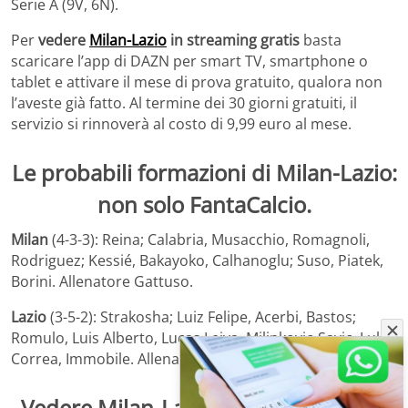
Serie A (9V, 6N).
Per
vedere
Milan-Lazio
in streaming gratis
basta
scaricare l’app di DAZN per smart TV, smartphone o
tablet e attivare il mese di prova gratuito, qualora non
l’aveste già fatto. Al termine dei 30 giorni gratuiti, il
servizio si rinnoverà al costo di 9,99 euro al mese.
Le probabili formazioni di Milan-Lazio:
non solo FantaCalcio.
Milan
(4-3-3): Reina; Calabria, Musacchio, Romagnoli,
Rodriguez; Kessié, Bakayoko, Calhanoglu; Suso, Piatek,
Borini. Allenatore Gattuso.
Lazio
(3-5-2): Strakosha; Luiz Felipe, Acerbi, Bastos;
Romulo, Luis Alberto, Lucas Leiva, Milinkovic-Savic, Lulic;
Correa, Immobile. Allenatore Inzaghi
.
Vedere
Milan-Lazio
Streaming Gratis