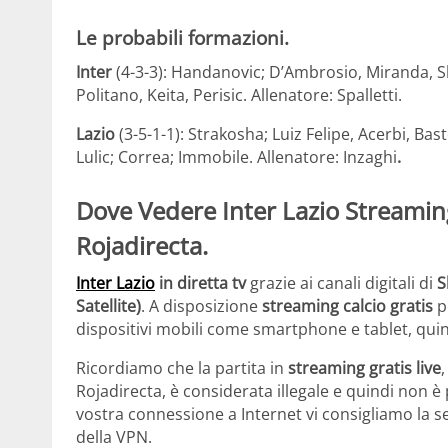
Le probabili formazioni.
Inter
(4-3-3): Handanovic; D’Ambrosio, Miranda, Sk
Politano, Keita, Perisic. Allenatore: Spalletti.
Lazio
(3-5-1-1): Strakosha; Luiz Felipe, Acerbi, Bas
Lulic; Correa; Immobile. Allenatore: Inzaghi
.
Dove Vedere
Inter Lazio
Streaming
Rojadirecta.
Inter Lazio
in diretta tv
grazie ai canali digitali di
S
Satellite)
. A disposizione
streaming calcio gratis
p
dispositivi mobili come smartphone e tablet, quin
Ricordiamo che la partita in
streaming gratis live
,
Rojadirecta, è considerata illegale e quindi non è p
vostra connessione a Internet vi consigliamo la s
della VPN.