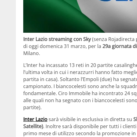
Inter Lazio streaming con Sky
(senza Rojadirecta pe
di oggi domenica 31 marzo, per la
29a giornata di
Milano.
L’Inter ha incassato 13 reti in 20 partite casalingh
l’ultima volta in cui i nerazzurri hanno fatto megli
partita in casa). Soltanto l’Empoli (due) ha segnat
campionato. I biancocelesti sono anche la squad
fondamentale. Ciro Immobile ha incontrato 24 squa
alle quali non ha segnato con i biancocelesti sono 
partite).
Inter Lazio
sarà visibile in esclusiva in diretta su
S
Satellite)
. Inoltre sarà disponibile per tutti i clien
primo mese di utilizzo secondo la promozione in