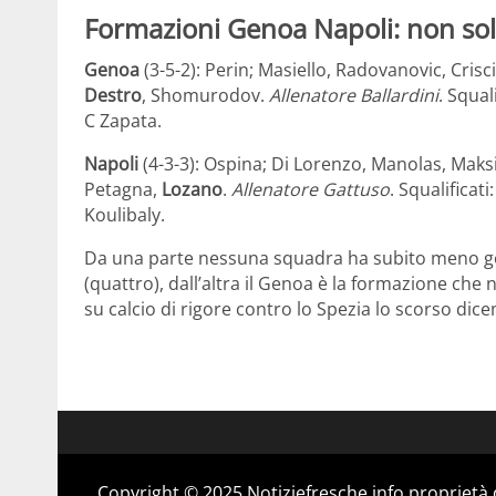
Formazioni Genoa Napoli: non sol
Genoa
(3-5-2): Perin; Masiello, Radovanovic, Cris
Destro
, Shomurodov.
Allenatore Ballardini
. Squal
C Zapata.
Napoli
(4-3-3): Ospina; Di Lorenzo, Manolas, Maksi
Petagna,
Lozano
.
Allenatore Gattuso
. Squalificat
Koulibaly.
Da una parte nessuna squadra ha subito meno gol 
(quattro), dall’altra il Genoa è la formazione che
su calcio di rigore contro lo Spezia lo scorso dic
Copyright © 2025 Notiziefresche.info proprietà