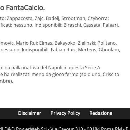
o FantaCalcio.
cito; Zappacosta, Zajc, Badelj, Strootman, Czyborra;
ificati: nessuno. Indisponibili: Biraschi, Cassata, Paleari,
movic, Mario Rui; Elmas, Bakayoko, Zielinski; Politano,
i: nessuno. Indisponibili: Fabian Ruiz, Mertens, Ghoulam,
da palla inattiva del Napoli in questa Serie A
 ne ha realizzati meno da gioco fermo (solo uno, Criscito
embre).
Disclaimer
Privacy Policy
Redazione
 di D&D PowerWeb Srl - Via Cavour 310 - 00184 Roma RM - P.