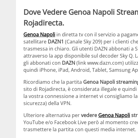
Dove Vedere
Genoa Napoli
Stream
Rojadirecta.
Genoa Napoli
in diretta tv con il servizio a paga
satellitare
DAZN1
(Canale Sky 209) per i clienti c
trasmessa in chiaro. Gli utenti DAZN abbonati a Sk
attraverso la app disponibile sul decoder Sky Q. L
gli abbonati con
DAZN
(link www.dazn.com) utiliz
quindi iPhone, iPad, Android, Tablet, Samsung App
Ricordiamo che la partita
Genoa Napoli
streaming
sito di Rojadirecta, è considerata illegale e quindi
la vostra connessione a internet vi consigliamo l
sicurezza) della VPN.
Ulteriore alternativa per
vedere
Genoa Napoli
st
YouTube e/o Facebook Live però al momento credia
trasmettere la partita con questi media internet.