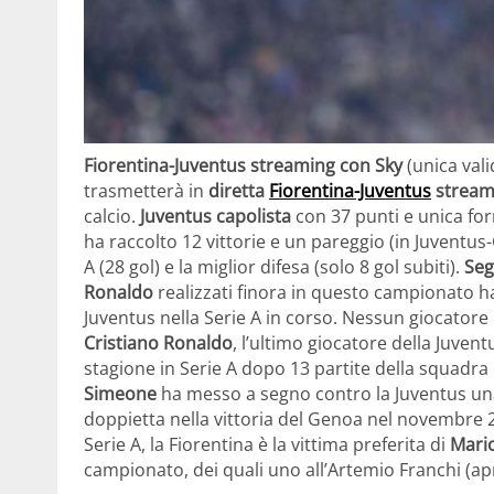
Fiorentina-Juventus streaming con Sky
(unica vali
trasmetterà in
diretta
Fiorentina-Juventus
stream
calcio.
Juventus capolista
con 37 punti e unica fo
ha raccolto 12 vittorie e un pareggio (in Juventus-
A (28 gol) e la miglior difesa (solo 8 gol subiti).
Seg
Ronaldo
realizzati finora in questo campionato ha
Juventus nella Serie A in corso. Nessun giocatore 
Cristiano Ronaldo
, l’ultimo giocatore della Juven
stagione in Serie A dopo 13 partite della squadra
Simeone
ha messo a segno contro la Juventus una
doppietta nella vittoria del Genoa nel novembre 
Serie A, la Fiorentina è la vittima preferita di
Mari
campionato, dei quali uno all’Artemio Franchi (apr