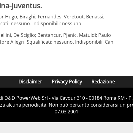
ina-Juventus.
itor Hugo, Biraghi; Fernandes, Veretout, Benassi;
icati: nessuno. Indisponibili: nessuno.
ellini, De Sciglio; Bentancur, Pjanic, Matuidi; Paulo
e Allegri. Squalificati: nessuno. Indisponibili: Can,
Disclaimer
Privacy Policy
Redazione
 di D&D PowerWeb Srl - Via Cavour 310 - 00184 Roma RM - P.
za alcuna periodicità. Non può pertanto considerarsi un prod
07.03.2001