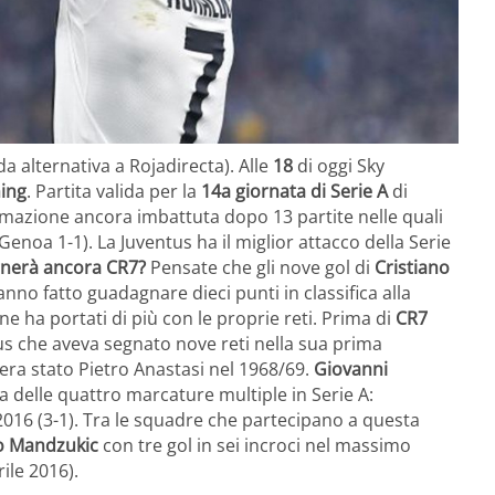
da alternativa a Rojadirecta). Alle
18
di oggi Sky
ing
. Partita valida per la
14a giornata di Serie A
di
rmazione ancora imbattuta dopo 13 partite nelle quali
Genoa 1-1). La Juventus ha il miglior attacco della Serie
nerà ancora CR7?
Pensate che gli nove gol di
Cristiano
nno fatto guadagnare dieci punti in classifica alla
ne ha portati di più con le proprie reti. Prima di
CR7
tus che aveva segnato nove reti nella sua prima
 era stato Pietro Anastasi nel 1968/69.
Giovanni
 delle quattro marcature multiple in Serie A:
2016 (3-1). Tra le squadre che partecipano a questa
o Mandzukic
con tre gol in sei incroci nel massimo
ile 2016).