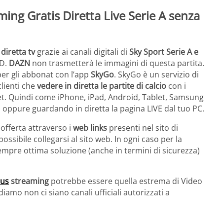
ming Gratis Diretta Live Serie A senza
 diretta tv
grazie ai canali digitali di
Sky Sport Serie A e
HD.
DAZN
non trasmetterà le immagini di questa partita.
er gli abbonat con l’app
SkyGo
. SkyGo è un servizio di
lienti che
vedere in diretta le partite di calcio
con i
et. Quindi come iPhone, iPad, Android, Tablet, Samsung
 oppure guardando in diretta la pagina LIVE dal tuo PC.
, offerta attraverso i
web links
presenti nel sito di
ossibile collegarsi al sito web. In ogni caso per la
empre ottima soluzione (anche in termini di sicurezza)
tus
streaming
potrebbe essere quella estrema di Video
mo non ci siano canali ufficiali autorizzati a