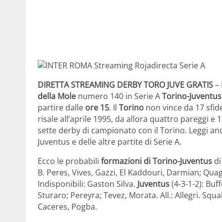
DIRETTA STREAMING DERBY TORO JUVE GRATIS
–
della Mole
numero 140 in Serie A
Torino-Juventus
partire dalle
ore 15
. Il
Torino
non vince da 17 sfid
risale all’aprile 1995, da allora quattro pareggi e 
sette derby di campionato con il Torino. Leggi a
Juventus e delle altre partite di Serie A.
Ecco le probabili
formazioni di Torino-Juventus
di
B. Peres, Vives, Gazzi, El Kaddouri, Darmian; Quagli
Indisponibili: Gaston Silva.
Juventus
(4-3-1-2): Buff
Sturaro; Pereyra; Tevez, Morata. All.: Allegri. Squa
Caceres, Pogba.