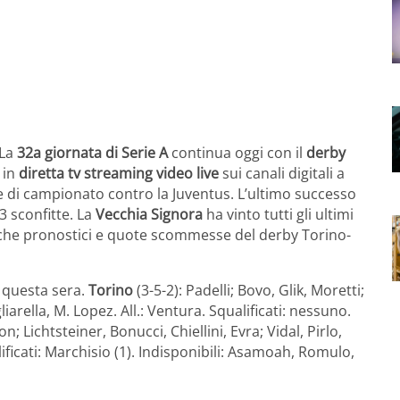
 La
32a giornata di Serie A
continua oggi con il
derby
in
diretta tv streaming video live
sui canali digitali a
e di campionato contro la Juventus. L’ultimo successo
13 sconfitte. La
Vecchia Signora
ha vinto tutti gli ultimi
nche pronostici e quote scommesse del derby Torino-
 questa sera.
Torino
(3-5-2): Padelli; Bovo, Glik, Moretti;
arella, M. Lopez. All.: Ventura. Squalificati: nessuno.
on; Lichtsteiner, Bonucci, Chiellini, Evra; Vidal, Pirlo,
lificati: Marchisio (1). Indisponibili: Asamoah, Romulo,